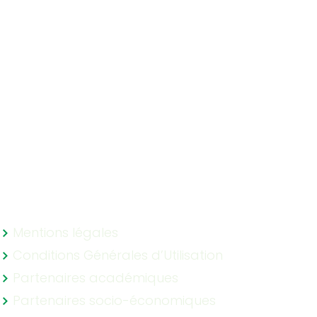
'abonner
Mentions légales
Conditions Générales d’Utilisation
Partenaires académiques
Partenaires socio-économiques